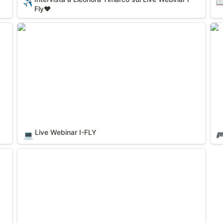
✈️

Fly❤
Live Webinar I-FLY
Ai 
Live Webinar I-FLY
💻
