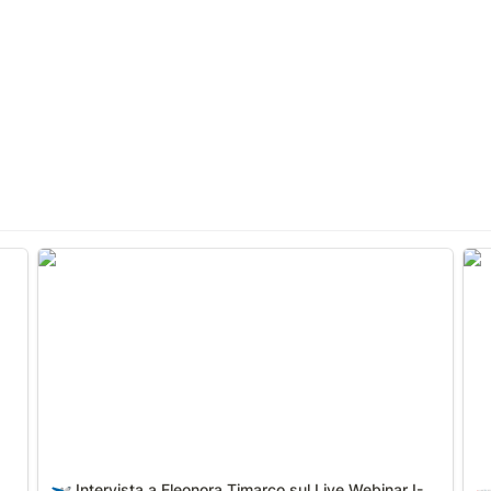
Intervista a Eleonora Timarco sul Live Webinar I-
Int
Fly❤
Intervista a Eleonora Timarco sul Live Webinar I-